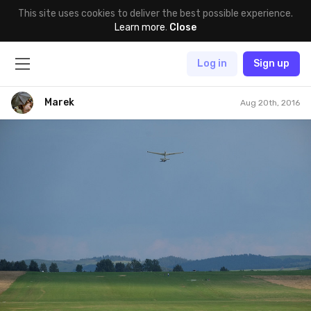
This site uses cookies to deliver the best possible experience.
Learn more
.
Close
Log in
Sign up
Marek
Aug 20th, 2016