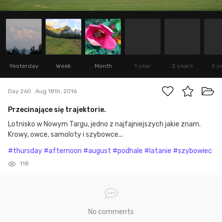
Yesterday
Week
Month
1 year
2 years
3 y
Day 260
Aug 18th, 2016
Przecinające się trajektorie.
Lotnisko w Nowym Targu, jedno z najfajniejszych jakie znam.
Krowy, owce, samoloty i szybowce...
#thursday
#afternoon
#august
#podhale
#latanie
#szybowiec
118
No comments