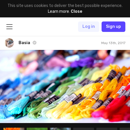
This site uses cookies to deliver the best possible experience.
Learn more
.
Close
Log in
Sign up
Basia
May 13th, 2017