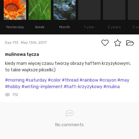
Yesterday
Week
Month
1 year
2 years
3 y
Day 113
May 13th, 2017
mulinowa tęcza
kiedy mam więcej czasu tworzę obrazy haftem krzyżykowym,
to takie większe pikselki;)
#morning
#saturday
#color
#thread
#rainbow
#crayon
#may
#hobby
#writing-implement
#haft-krzyzykowy
#mulina
172
No comments