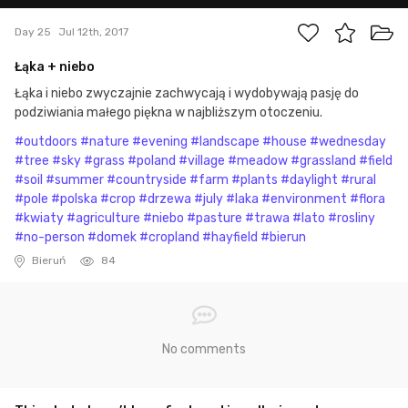
Day 25
Jul 12th, 2017
Łąka + niebo
Łąka i niebo zwyczajnie zachwycają i wydobywają pasję do
podziwiania małego piękna w najbliższym otoczeniu.
#outdoors
#nature
#evening
#landscape
#house
#wednesday
#tree
#sky
#grass
#poland
#village
#meadow
#grassland
#field
#soil
#summer
#countryside
#farm
#plants
#daylight
#rural
#pole
#polska
#crop
#drzewa
#july
#laka
#environment
#flora
#kwiaty
#agriculture
#niebo
#pasture
#trawa
#lato
#rosliny
#no-person
#domek
#cropland
#hayfield
#bierun
Bieruń
84
No comments