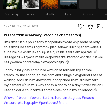
Yesterday
Week
Month
1 year
2 years
3 y
Day 378
May 22nd, 2022
Przetacznik ożankowy (Veronica chamaedrys)
Dziś dzień lenia połączony z popołudniowym wypadem na lody,
do zamku, na tamę i ogromny plac zabaw. Dużo spacerowania. I
zupełnie nie wiem jak to się stało, że nie zabrałam aparatu 🤦
Dlatego dziś zdjęcie malutkiego kwiatka, którego w dzieciństwie
nazywałam podrabianą niezapominajką 🙂
Today, a lazy day combined with an afternoon trip for ice
cream, to the castle, to the dam and a huge playground. Lots of
walking. And I do not know how it happened that I did not take
my camera 🤦 That is why today a photo of a tiny flower, which I
used to call a counterfeit forget-me-not in my childhood 🙂
#flower
#bloom-flowers
#art-nature
#inthegrass
#macro
#macro-photography
#pentacon29mm