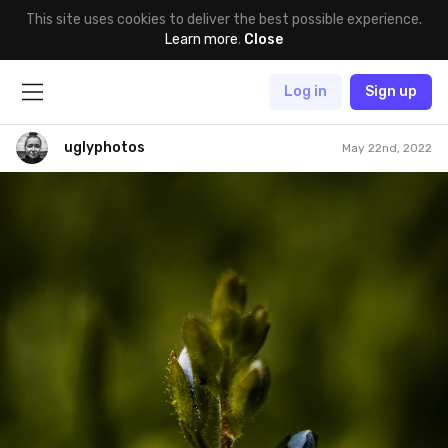
This site uses cookies to deliver the best possible experience.
Learn more
.
Close
Log in
Sign up
uglyphotos
May 22nd, 2022