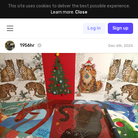
This site uses cookies to deliver the best possible experience.
Learn more
.
Close
Log in
Sign up
1956hr
Dec 6th, 2025