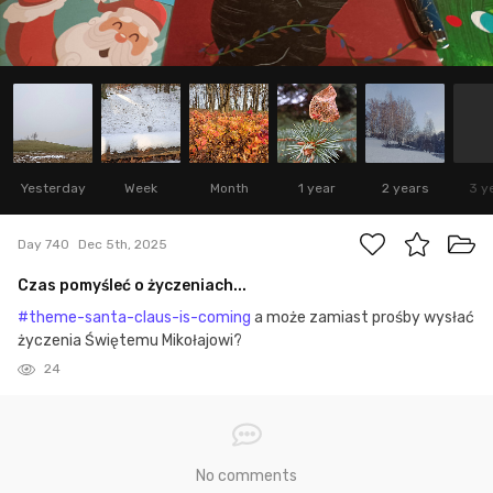
Yesterday
Week
Month
1 year
2 years
3 y
Day 740
Dec 5th, 2025
Czas pomyśleć o życzeniach...
#theme-santa-claus-is-coming
a może zamiast prośby wysłać
życzenia Świętemu Mikołajowi?
24
No comments