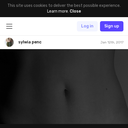
This site uses cookies to deliver the best possible experience.
Learn more
.
Close
Log in
Sign up
sylwia penc
Jan 12th, 2017