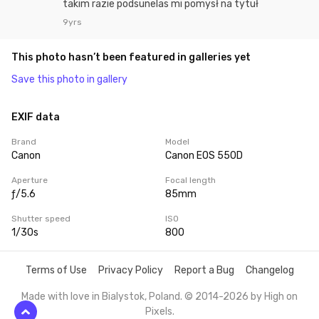
takim razie podsunelas mi pomysł na tytuł
9yrs
This photo hasn’t been featured in galleries yet
Save this photo in gallery
EXIF data
Brand
Model
Canon
Canon EOS 550D
Aperture
Focal length
ƒ/5.6
85mm
Shutter speed
ISO
1/30s
800
Terms of Use
Privacy Policy
Report a Bug
Changelog
Made with love in Bialystok, Poland. © 2014-2026 by
High on
Pixels
.