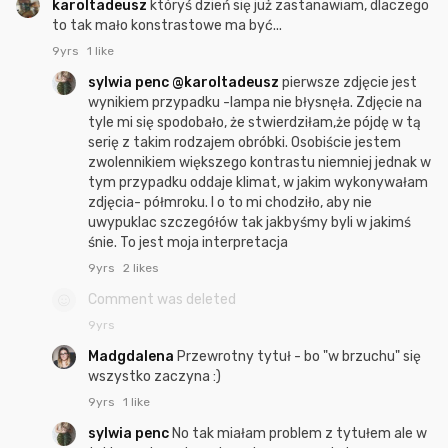
karoltadeusz
któryś dzień się już zastanawiam, dlaczego
to tak mało konstrastowe ma być...
9yrs
1 like
sylwia penc
@karoltadeusz
pierwsze zdjęcie jest
wynikiem przypadku -lampa nie błysnęła. Zdjęcie na
tyle mi się spodobało, że stwierdziłam,że pójdę w tą
serię z takim rodzajem obróbki. Osobiście jestem
zwolennikiem większego kontrastu niemniej jednak w
tym przypadku oddaje klimat, w jakim wykonywałam
zdjęcia- półmroku. I o to mi chodziło, aby nie
uwypuklac szczegółów tak jakbyśmy byli w jakimś
śnie. To jest moja interpretacja
9yrs
2 likes
Comment was deleted
9yrs
Madgdalena
Przewrotny tytuł - bo "w brzuchu" się
wszystko zaczyna :)
9yrs
1 like
sylwia penc
No tak miałam problem z tytułem ale w