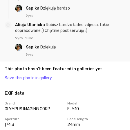
Kapika
Dziękuję bardzo
9yrs
Alicja Ulanicka
Robisz bardzo ładne zdjęcia, takie
dopracowane ;) Chętnie poobserwuję :)
9yrs
1 like
Kapika
Dziękuję
9yrs
This photo hasn’t been featured in galleries yet
Save this photo in gallery
EXIF data
Brand
Model
OLYMPUS IMAGING CORP.
E-M10
Aperture
Focal length
ƒ/4.3
24mm