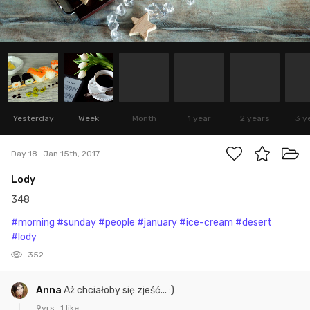
Yesterday
Week
Month
1 year
2 years
3 y
Day 18
Jan 15th, 2017
Lody
348
#morning
#sunday
#people
#january
#ice-cream
#desert
#lody
352
Anna
Aż chciałoby się zjeść... :)
9yrs
1 like