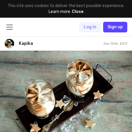
This site uses cookies to deliver the best possible experience.
Learn more
.
Close
Log in
Sign up
Kapika
Jan 15th, 2017