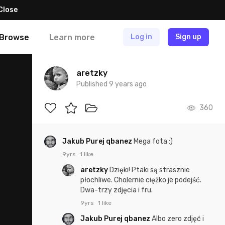
Close
Browse
Learn more
Log in
Sign up
aretzky
Published 9 years ago
360
Jakub Purej qbanez
Mega fota :)
9yrs
1 like
aretzky
Dzięki! Ptaki są strasznie
płochliwe. Cholernie ciężko je podejść.
Dwa-trzy zdjęcia i fru.
9yrs
1 like
Jakub Purej qbanez
Albo zero zdjęć i