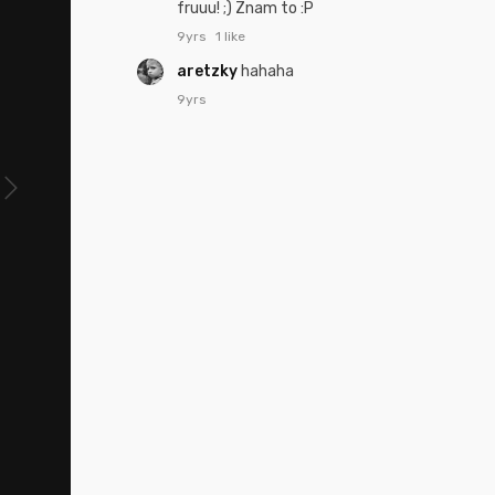
fruuu! ;) Znam to :P
9yrs
1 like
aretzky
hahaha
9yrs