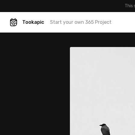
This 
Tookapic
Start your own 365 Project