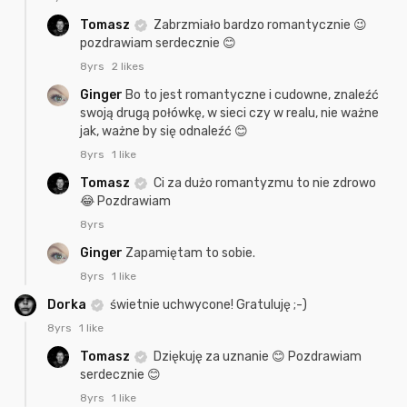
Tomasz
Zabrzmiało bardzo romantycznie 😉
pozdrawiam serdecznie 😊
8yrs
2 likes
Ginger
Bo to jest romantyczne i cudowne, znaleźć
swoją drugą połówkę, w sieci czy w realu, nie ważne
jak, ważne by się odnaleźć 😊
8yrs
1 like
Tomasz
Ci za dużo romantyzmu to nie zdrowo
😂 Pozdrawiam
8yrs
Ginger
Zapamiętam to sobie.
8yrs
1 like
Dorka
świetnie uchwycone! Gratuluję ;-)
8yrs
1 like
Tomasz
Dziękuję za uznanie 😊 Pozdrawiam
serdecznie 😊
8yrs
1 like