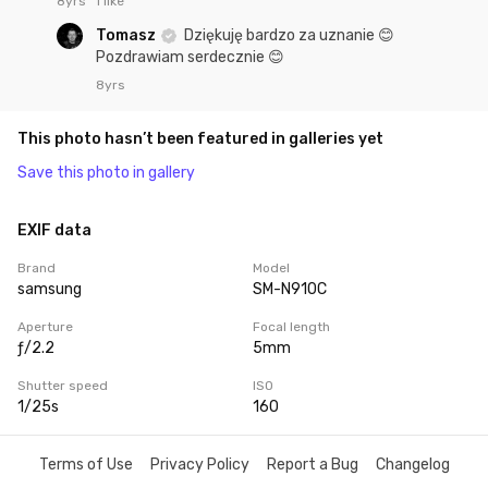
8yrs
1 like
Tomasz
Dziękuję bardzo za uznanie 😊
Pozdrawiam serdecznie 😊
8yrs
This photo hasn’t been featured in galleries yet
Save this photo in gallery
EXIF data
Brand
Model
samsung
SM-N910C
Aperture
Focal length
ƒ/2.2
5mm
Shutter speed
ISO
1/25s
160
Terms of Use
Privacy Policy
Report a Bug
Changelog