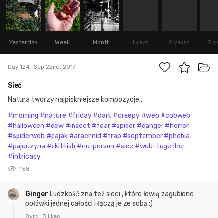
Yesterday
Week
Month
1 year
2 years
3 y
Day 124
Sep 22nd, 2017
Sieć
Natura tworzy najpiękniejsze kompozycje...
#morning
#nature
#friday
#dark
#creepy
#web
#cobweb
#halloween
#dew
#insect
#fear
#spider
#danger
#horror
#spiderweb
#pajak
#arachnid
#trap
#september
#phobia
#pajeczyna
#skittish
#no-person
#siec
#web-together
#intricacy
158
Ginger
Ludzkość zna też sieci , które łowią zagubione
połówki jednej całości i łączą je ze sobą ;)
8yrs
3 likes