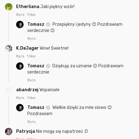
Etherliana
Jaki piękny wzór!
8yrs
1 like
Tomasz
Przepiękny i jedyny 😊 Pozdrawiam
serdecznie 😊
8yrs
K.DeJager
Wow! Świetne!
8yrs
1 like
Tomasz
Dziękuję za uznanie 😊 Pozdrawiam
serdecznie
8yrs
abandrzej
Wspaniałe
8yrs
1 like
Tomasz
Wielkie dzięki za miłe słowo 😊
Pozdrawiam
8yrs
Patrycja
Nie mogę się napatrzeć :D