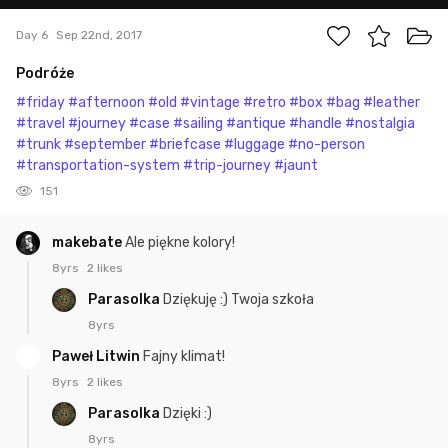
Day 6
Sep 22nd, 2017
Podróże
#friday
#afternoon
#old
#vintage
#retro
#box
#bag
#leather
#travel
#journey
#case
#sailing
#antique
#handle
#nostalgia
#trunk
#september
#briefcase
#luggage
#no-person
#transportation-system
#trip-journey
#jaunt
151
makebate
Ale piękne kolory!
8yrs
2 likes
Parasolka
Dziękuję :) Twoja szkoła
8yrs
Paweł Litwin
Fajny klimat!
8yrs
2 likes
Parasolka
Dzięki :)
8yrs