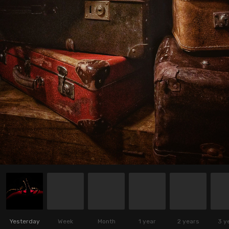
Yesterday
Week
Month
1 year
2 years
3 y