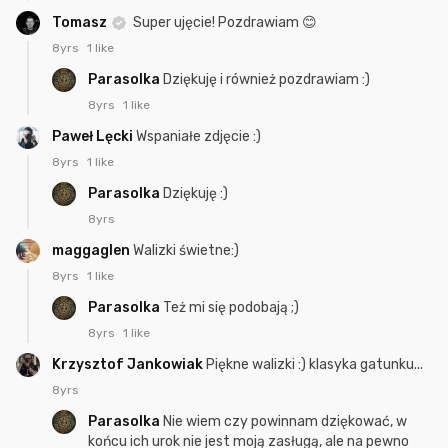
Tomasz
Super ujęcie! Pozdrawiam 😊
8yrs
1 like
Parasolka
Dziękuję i również pozdrawiam :)
8yrs
1 like
Paweł Lęcki
Wspaniałe zdjęcie :)
8yrs
1 like
Parasolka
Dziękuję :)
8yrs
maggaglen
Walizki świetne:)
8yrs
1 like
Parasolka
Też mi się podobają ;)
8yrs
1 like
Krzysztof Jankowiak
Piękne walizki :) klasyka gatunku...
8yrs
Parasolka
Nie wiem czy powinnam dziękować, w
końcu ich urok nie jest moją zasługą, ale na pewno