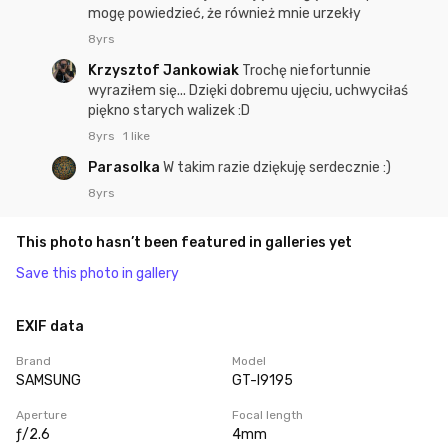
mogę powiedzieć, że również mnie urzekły
8yrs
Krzysztof Jankowiak
Trochę niefortunnie
wyraziłem się... Dzięki dobremu ujęciu, uchwyciłaś
piękno starych walizek :D
8yrs
1 like
Parasolka
W takim razie dziękuję serdecznie :)
8yrs
This photo hasn’t been featured in galleries yet
Save this photo in gallery
EXIF data
Brand
Model
SAMSUNG
GT-I9195
Aperture
Focal length
ƒ/2.6
4mm