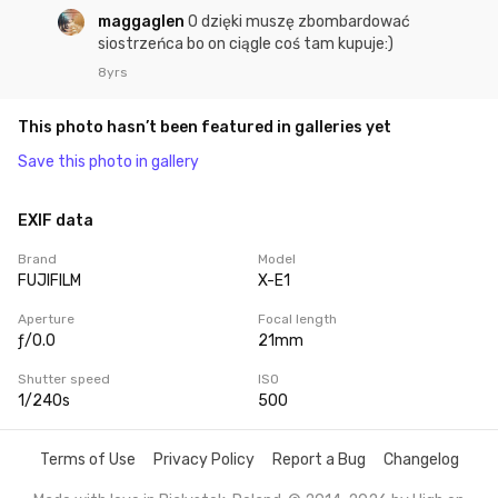
maggaglen
O dzięki muszę zbombardować
siostrzeńca bo on ciągle coś tam kupuje:)
8yrs
This photo hasn’t been featured in galleries yet
Save this photo in gallery
EXIF data
Brand
Model
FUJIFILM
X-E1
Aperture
Focal length
ƒ/0.0
21mm
Shutter speed
ISO
1/240s
500
Terms of Use
Privacy Policy
Report a Bug
Changelog