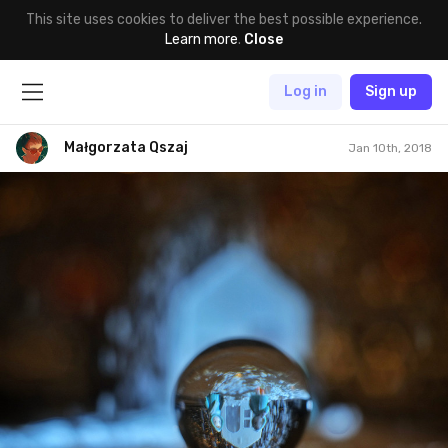
This site uses cookies to deliver the best possible experience.
Learn more
.
Close
Log in
Sign up
Małgorzata Qszaj
Jan 10th, 2018