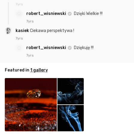
7yrs
robert_wisniewski
Dzięki Wielkie !!!
7yrs
kasiek
Ciekawa perspektywa !
7yrs
robert_wisniewski
Dziękuję !!!
7yrs
Featured in
1 gallery