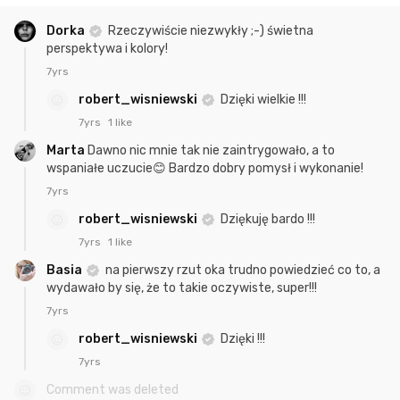
Dorka
Rzeczywiście niezwykły ;-) świetna
perspektywa i kolory!
7yrs
robert_wisniewski
Dzięki wielkie !!!
7yrs
1 like
Marta
Dawno nic mnie tak nie zaintrygowało, a to
wspaniałe uczucie😊 Bardzo dobry pomysł i wykonanie!
7yrs
robert_wisniewski
Dziękuję bardo !!!
7yrs
1 like
Basia
na pierwszy rzut oka trudno powiedzieć co to, a
wydawało by się, że to takie oczywiste, super!!!
7yrs
robert_wisniewski
Dzięki !!!
7yrs
Comment was deleted