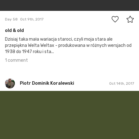
1
Day 58
Oct 9th, 2017
old & old
Dzisiaj taka mała wariacja staroci, czyli moja stara ale
przepiękna Welta Weltax - produkowana w różnych wersjach od
1938 do 1947 roku i sta...
1 comment
Piotr Dominik Koralewski
Oct 14th, 2017
Piotr Dominik Koralewski
#63