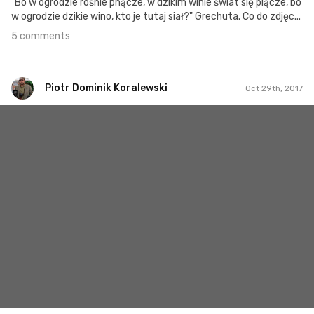
"Bo w ogrodzie rośnie pnącze, w dzikim winie świat się plącze, bo
w ogrodzie dzikie wino, kto je tutaj siał?" Grechuta. Co do zdjęc...
5 comments
Piotr Dominik Koralewski
Oct 29th, 2017
Piotr Dominik Koralewski
#77
2