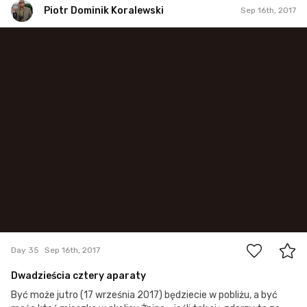
Piotr Dominik Koralewski
Sep 16th, 2017
Piotr Dominik Koralewski
#35
2
Day 35
Sep 16th, 2017
Dwadzieścia cztery aparaty
Być może jutro (17 września 2017) będziecie w pobliżu, a być