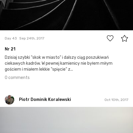
0
Day 43
Sep 24th, 2017
Nr 21
Dzisiaj szybki "skok w miasto" i dalszy ciąg poszukiwań
ciekawych kadrów. W pewnej kamienicy nie byłem miłym
gościem i miałem lekkie "spięcie" z...
0 comments
Piotr Dominik Koralewski
Oct 10th, 2017
Piotr Dominik Koralewski
#59