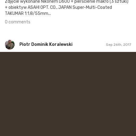
Zdjęcie wykonane Nikonem D600 + pierścienie makro (3 sztuki)
+ obiektyw ASAHI OPT. CO., JAPAN Super-Multi-Coated
TAKUMAR 1:1.8/55mm...
0 comments
Piotr Dominik Koralewski
Sep 26th, 2017
Piotr Dominik Koralewski
#45