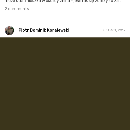
może ktoś mieszka w okolicy Żnina - jeśli tak się zdarzy to za...
2 comments
Piotr Dominik Koralewski
Oct 3rd, 2017
Piotr Dominik Koralewski
#52