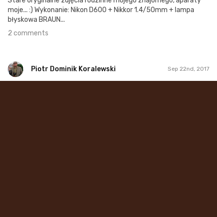
Stare oryginalne zdjęcia rodzinne mojego znajomego, aparaty
moje... :) Wykonanie: Nikon D600 + Nikkor 1.4/50mm + lampa
błyskowa BRAUN...
2 comments
Piotr Dominik Koralewski
Sep 22nd, 2017
Piotr Dominik Koralewski
#41