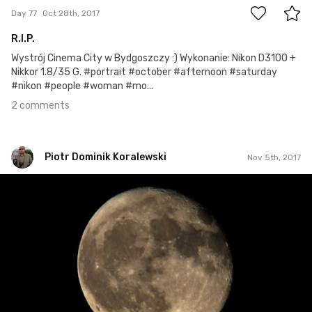
Day 77
Oct 28th, 2017
R.I.P.
Wystrój Cinema City w Bydgoszczy :) Wykonanie: Nikon D3100 +
Nikkor 1.8/35 G. #portrait #october #afternoon #saturday
#nikon #people #woman #mo...
2 comments
Piotr Dominik Koralewski
Nov 5th, 2017
Piotr Dominik Koralewski
#85