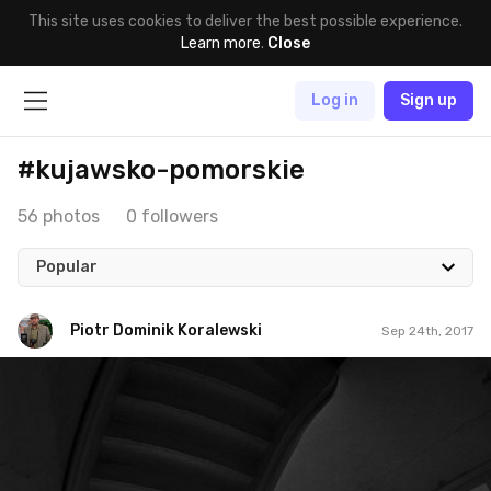
This site uses cookies to deliver the best possible experience.
Learn more
.
Close
Log in
Sign up
#kujawsko-pomorskie
56 photos
0 followers
Popular
Piotr Dominik Koralewski
Sep 24th, 2017
Piotr Dominik Koralewski
#43