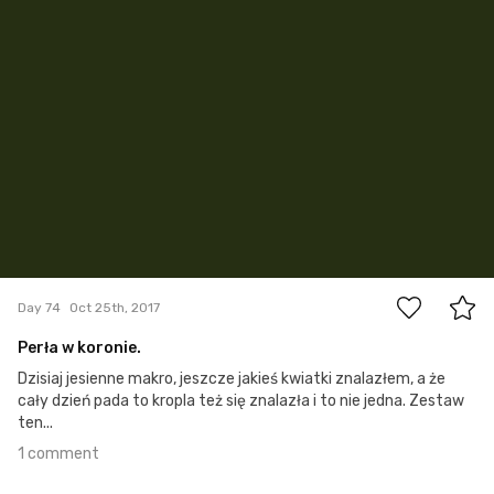
1
Day 74
Oct 25th, 2017
Perła w koronie.
Dzisiaj jesienne makro, jeszcze jakieś kwiatki znalazłem, a że
cały dzień pada to kropla też się znalazła i to nie jedna. Zestaw
ten...
1 comment