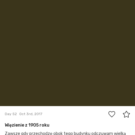
0
Day 52
Oct 3rd, 2017
Więzienie z 1905 roku
Zawsze gdy przechodzę obok tego budynku odczuwam wielką