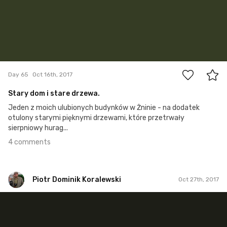
4
Day 65
Oct 16th, 2017
Stary dom i stare drzewa.
Jeden z moich ulubionych budynków w Żninie - na dodatek
otulony starymi pięknymi drzewami, które przetrwały
sierpniowy hurag...
4 comments
Piotr Dominik Koralewski
Oct 27th, 2017
Piotr Dominik Koralewski
#76