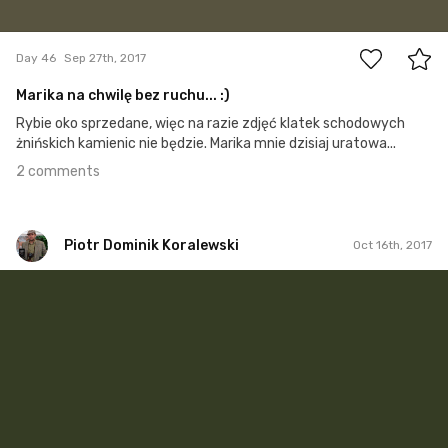
2
Day 46
Sep 27th, 2017
Marika na chwilę bez ruchu... :)
Rybie oko sprzedane, więc na razie zdjęć klatek schodowych
żnińskich kamienic nie będzie. Marika mnie dzisiaj uratowa...
2 comments
Piotr Dominik Koralewski
Oct 16th, 2017
Piotr Dominik Koralewski
#65