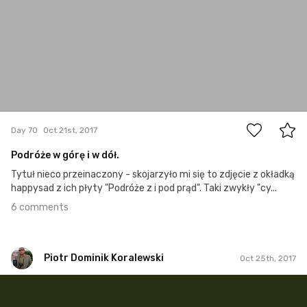
6
Day 70
Oct 21st, 2017
Podróże w górę i w dół.
Tytuł nieco przeinaczony - skojarzyło mi się to zdjęcie z okładką
happysad z ich płyty "Podróże z i pod prąd". Taki zwykły "cy...
6 comments
Piotr Dominik Koralewski
Oct 25th, 2017
Piotr Dominik Koralewski
#74