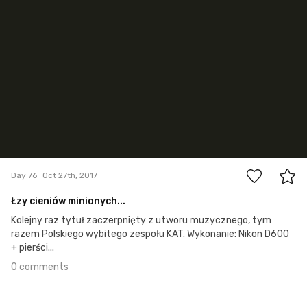
0
Day 76
Oct 27th, 2017
Łzy cieniów minionych...
Kolejny raz tytuł zaczerpnięty z utworu muzycznego, tym
razem Polskiego wybitego zespołu KAT. Wykonanie: Nikon D600
+ pierści...
0 comments