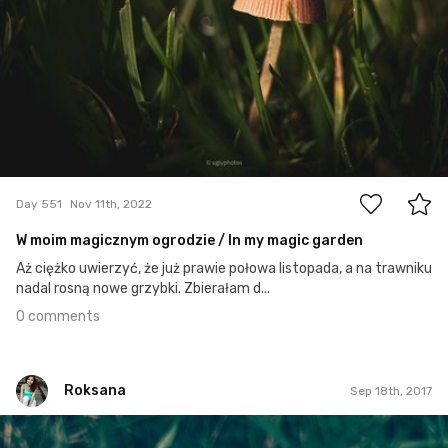
0
Day 551
Nov 11th, 2022
W moim magicznym ogrodzie / In my magic garden
Aż ciężko uwierzyć, że już prawie połowa listopada, a na trawniku
nadal rosną nowe grzybki. Zbierałam d...
0 comments
Roksana
Sep 18th, 2017
Roksana
#258