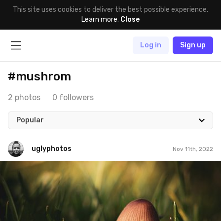
This site uses cookies to deliver the best possible experience.
Learn more
.
Close
Log in
Sign up
#mushrom
2 photos
0 followers
Popular
uglyphotos
Nov 11th, 2022
uglyphotos
#551