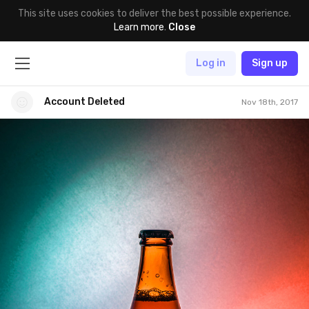
This site uses cookies to deliver the best possible experience.
Learn more
.
Close
Log in
Sign up
Account Deleted
Nov 18th, 2017