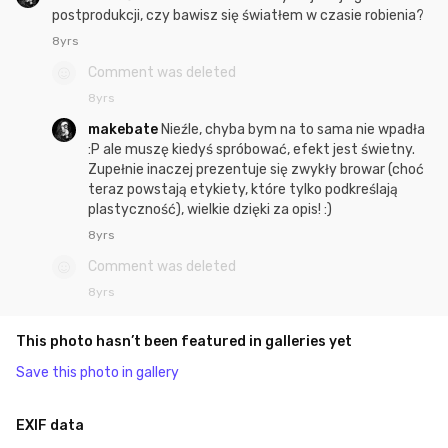
postprodukcji, czy bawisz się światłem w czasie robienia?
8yrs
Comment was deleted
8yrs
makebate
Nieźle, chyba bym na to sama nie wpadła
:P ale muszę kiedyś spróbować, efekt jest świetny.
Zupełnie inaczej prezentuje się zwykły browar (choć
teraz powstają etykiety, które tylko podkreślają
plastyczność), wielkie dzięki za opis! :)
8yrs
Comment was deleted
8yrs
This photo hasn’t been featured in galleries yet
Save this photo in gallery
EXIF data