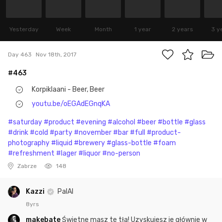
Yesterday
Week
Month
1 year
2 years
3 y
Day 463
Nov 18th, 2017
#463
Korpiklaani - Beer, Beer
youtu.be/oEGAdEGnqKA
#saturday
#product
#evening
#alcohol
#beer
#bottle
#glass
#drink
#cold
#party
#november
#bar
#full
#product-
photography
#liquid
#brewery
#glass-bottle
#foam
#refreshment
#lager
#liquor
#no-person
Zabrze
148
Kazzi
PalAl
8yrs
makebate
Świetne masz te tła! Uzyskujesz je głównie w