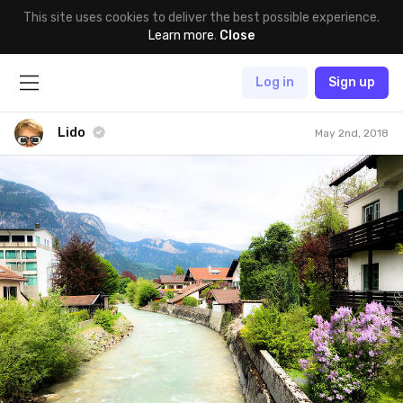
This site uses cookies to deliver the best possible experience.
Learn more
.
Close
Log in
Sign up
Lido
May 2nd, 2018