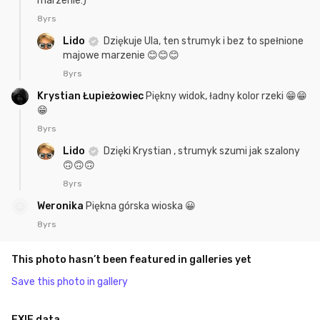
marzenie:)
8yrs
Lido
Dziękuje Ula, ten strumyk i bez to spełnione
majowe marzenie 😊😊😊
8yrs
Krystian Łupieżowiec
Piękny widok, ładny kolor rzeki 😁😁
😁
8yrs
Lido
Dzięki Krystian , strumyk szumi jak szalony
🙃🙃🙃
8yrs
Weronika
Piękna górska wioska 😀
8yrs
This photo hasn’t been featured in galleries yet
Save this photo in gallery
EXIF data