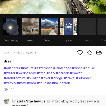
Yesterday
Week
Month
1 year
2 years
3 y
Day 447
May 2nd, 2018
dream
#outdoors
#nature
#afternoon
#landscape
#wood
#house
#water
#wednesday
#tree
#park
#garden
#flower
#architecture
#building
#river
#bridge
#travel
#summer
#family
#may
#flora
#tourism
#no-person
108
Urszula Stachowicz
Przepiękny widok, rzeczywiście