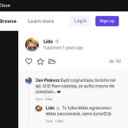
Close
Browse
Learn more
Log in
Sign up
Lido
Published 7 years ago
82
Jan Pinkosz
Bądź czujna Kasiu, bo licho nie
śpi. 😉😍 Mam nadzieję, że autko mocno nie
ucierpiało... ❤️
7yrs
1 like
Lido
To tylko lekkie wgniecenie i
lekkie zarysowanie, samo życie🙃😘
7yrs
1 like