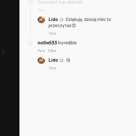
Comment was deleted
7yrs
Lido
Dziękuję, dzisiaj miło to
przeczytać😍
7yrs
nollie533
Incredible
7yrs
1 like
Lido
😘
7yrs