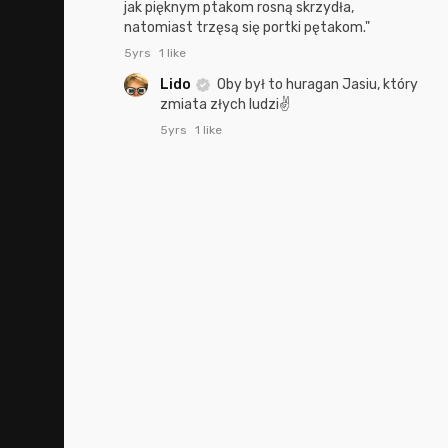
jak pięknym ptakom rosną skrzydła,
natomiast trzęsą się portki pętakom."
5yrs
1 like
Lido
Oby był to huragan Jasiu, który
zmiata złych ludzi✌️
5yrs
1 like