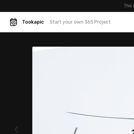
This 
Tookapic
Start your own 365 Project