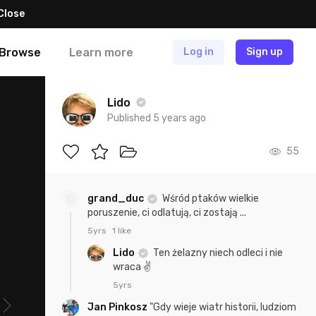
Close
Browse
Learn more
Log in
Sign up
Lido
Published 5 years ago
55
grand_duc
Wśród ptaków wielkie
poruszenie, ci odlatują, ci zostają ...
5yrs
1 like
Lido
Ten żelazny niech odleci i nie
wraca ✌️
5yrs
Jan Pinkosz
"Gdy wieje wiatr historii, ludziom