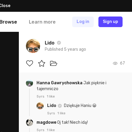
Close
Browse
Learn more
Log in
Sign up
Lido
Published 5 years ago
67
Hanna Gawrychowska
Jak pięknie i
tajemniczo
5yrs
1 like
Lido
Dziękuje Haniu 😀
5yrs
1 like
magdowe
Oj tak! Niech idą!
5yrs
1 like