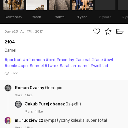
Yesterday
Week
Month
1 year
2 years
3 y
Day 623
Apr 17th, 2017
2104
Camel
#portrait
#afternoon
#bird
#monday
#animal
#face
#owl
#smile
#april
#camel
#twarz
#arabian-camel
#wielblad
822
Roman Czarny
Great pic
9yrs
1 like
Jakub Purej qbanez
Dzięx!! :)
9yrs
1 like
m_rudziewicz
sympatyczny koleżka, super fota!
9yrs
1 like