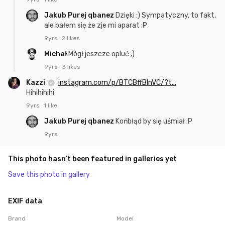
Jakub Purej qbanez
Dzięki :) Sympatyczny, to fakt,
ale bałem się że zje mi aparat :P
9yrs
2 likes
Michał
Mógł jeszcze opluć ;)
9yrs
3 likes
Kazzi
instagram.com/p/BTCBffBlnVC/?t...
Hihihihihi
9yrs
1 like
Jakub Purej qbanez
Końbłąd by się uśmiał :P
9yrs
This photo hasn’t been featured in galleries yet
Save this photo in gallery
EXIF data
Brand
Model