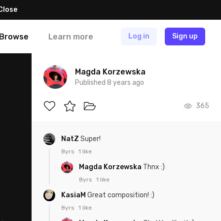
Close
Browse
Learn more
Log in
Sign up
Magda Korzewska
Published 8 years ago
365
NatZ
Super!
8yrs
1 like
Magda Korzewska
Thnx :)
8yrs
1 like
KasiaM
Great composition! :)
8yrs
1 like