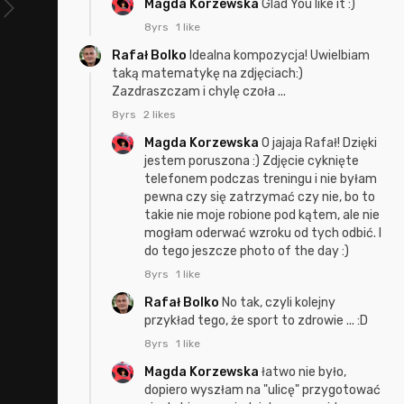
Magda Korzewska
Glad You like it :)
8yrs
1 like
Rafał Bolko
Idealna kompozycja! Uwielbiam
taką matematykę na zdjęciach:)
Zazdraszczam i chylę czoła ...
8yrs
2 likes
Magda Korzewska
O jajaja Rafał! Dzięki
jestem poruszona :) Zdjęcie cyknięte
telefonem podczas treningu i nie byłam
pewna czy się zatrzymać czy nie, bo to
takie nie moje robione pod kątem, ale nie
mogłam oderwać wzroku od tych odbić. I
do tego jeszcze photo of the day :)
8yrs
1 like
Rafał Bolko
No tak, czyli kolejny
przykład tego, że sport to zdrowie ... :D
8yrs
1 like
Magda Korzewska
łatwo nie było,
dopiero wyszłam na "ulicę" przygotować