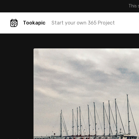
This 
Tookapic
Start your own 365 Project