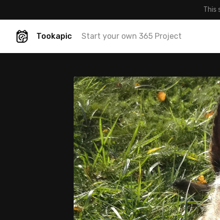
This 
Tookapic
Start your own 365 Project