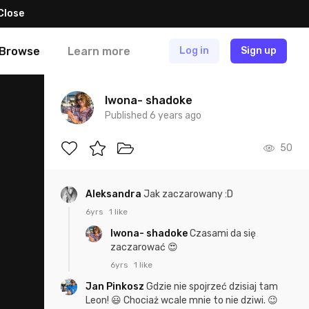
Close
Browse
Learn more
Log in
Sign up
Iwona- shadoke
Published 6 years ago
50
Aleksandra
Jak zaczarowany :D
6yrs
1 like
Iwona- shadoke
Czasami da się
zaczarować 😍
6yrs
1 like
Jan Pinkosz
Gdzie nie spojrzeć dzisiaj tam
Leon! 😃 Chociaż wcale mnie to nie dziwi. 😉