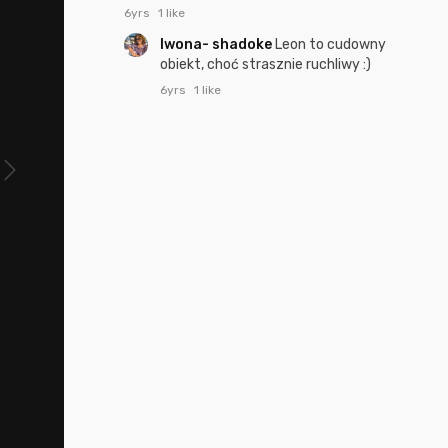
6yrs
1 like
Iwona- shadoke
Leon to cudowny
obiekt, choć strasznie ruchliwy :)
6yrs
1 like