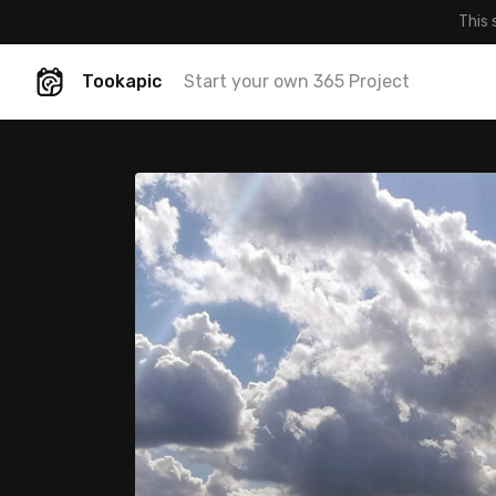
This 
Tookapic
Start your own 365 Project