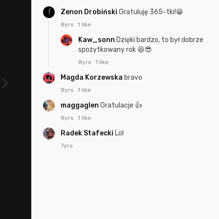
Zenon Drobiński
Gratuluję 365-tki!😁
8yrs
1 like
Kaw_sonn
Dzięki bardzo, to był dobrze
spożytkowany rok 😆😎
8yrs
1 like
Magda Korzewska
bravo
8yrs
1 like
maggaglen
Gratulacje 👍
8yrs
1 like
Radek Stafecki
Lol
7yrs