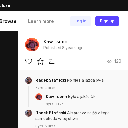
Close
Browse
Learn more
Log in
Sign up
Kaw_sonn
Published 8 years ago
128
Radek Stafecki
No niezła jazda była
8yrs
2 likes
Kaw_sonn
Była a jakże 😆
8yrs
1 like
Radek Stafecki
Ale proszę zejść z tego
samochodu w tej chwili
8yrs
2 likes