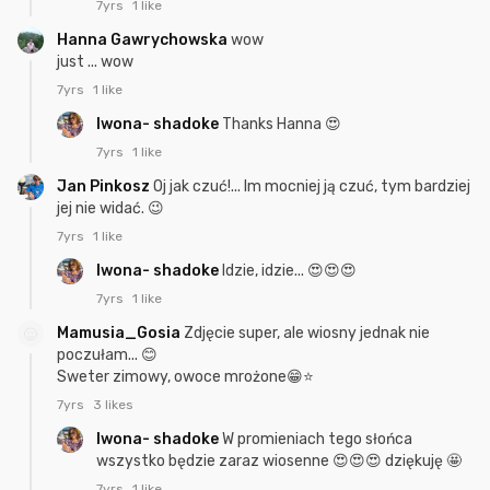
7yrs
1 like
Hanna Gawrychowska
wow
just ... wow
7yrs
1 like
Iwona- shadoke
Thanks Hanna 😍
7yrs
1 like
Jan Pinkosz
Oj jak czuć!... Im mocniej ją czuć, tym bardziej
jej nie widać. 😉
7yrs
1 like
Iwona- shadoke
Idzie, idzie... 😍😍😍
7yrs
1 like
Mamusia_Gosia
Zdjęcie super, ale wiosny jednak nie
poczułam... 😊
Sweter zimowy, owoce mrożone😁⭐
7yrs
3 likes
Iwona- shadoke
W promieniach tego słońca
wszystko będzie zaraz wiosenne 😍😍😍 dziękuję 🤩
7yrs
1 like