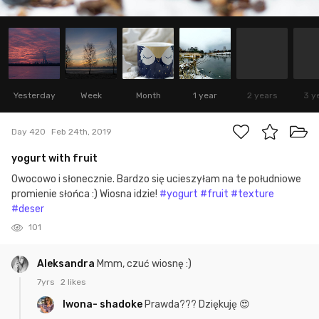
Yesterday
Week
Month
1 year
2 years
3 y
Day 420
Feb 24th, 2019
yogurt with fruit
Owocowo i słonecznie. Bardzo się ucieszyłam na te południowe
promienie słońca :) Wiosna idzie!
#yogurt
#fruit
#texture
#deser
101
Aleksandra
Mmm, czuć wiosnę :)
7yrs
2 likes
Iwona- shadoke
Prawda??? Dziękuję 😍