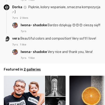
Dorka
Pięknie, kolory wspaniałe, smaczna kompozycja
;-)
7yrs
2 likes
Iwona- shadoke
Bardzo dziękuję 😍😍😍 cieszę się!!!
7yrs
vera
Beautiful colors and composition! Very soft! I love!
7yrs
1 like
Iwona- shadoke
Very nice and thank you, Vera!
7yrs
1 like
Featured in
2 galleries