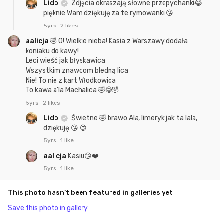
Lido
Zdjęcia okraszają słowne przepychanki😂
pięknie Wam dziękuję za te rymowanki 😘
5yrs
2 likes
aalicja
🤣 O! Wielkie nieba! Kasia z Warszawy dodała
koniaku do kawy!
Leci wieść jak błyskawica
Wszystkim znawcom bledną lica
Nie! To nie z kart Włodkowica
To kawa a'la Machalica 🤣😂🤣
5yrs
2 likes
Lido
Świetne 🤣 brawo Ala, limeryk jak ta lala,
dziękuję 😘 😍
5yrs
1 like
aalicja
Kasiu😘❤️
5yrs
1 like
This photo hasn’t been featured in galleries yet
Save this photo in gallery