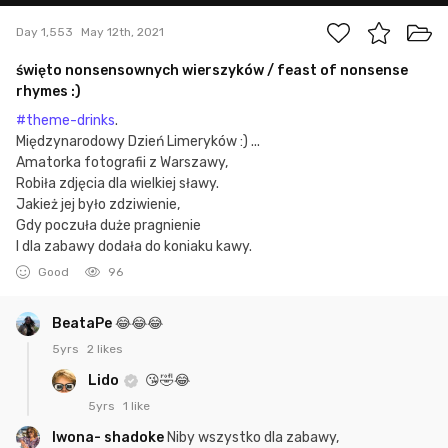
Day 1,553
May 12th, 2021
święto nonsensownych wierszyków / feast of nonsense
rhymes :)
#theme-drinks
.
Międzynarodowy Dzień Limeryków :) ...
Amatorka fotografii z Warszawy,
Robiła zdjęcia dla wielkiej sławy.
Jakież jej było zdziwienie,
Gdy poczuła duże pragnienie
I dla zabawy dodała do koniaku kawy.
Good
96
BeataPe
😂😂😂
5yrs
2 likes
Lido
😘🤣😂
5yrs
1 like
Iwona- shadoke
Niby wszystko dla zabawy,