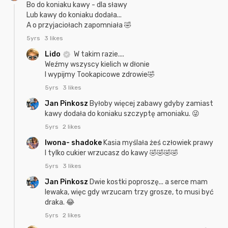
Bo do koniaku kawy - dla sławy
Lub kawy do koniaku dodała...
A o przyjaciołach zapomniała 🤣
5yrs
3 likes
Lido
W takim razie....
Weźmy wszyscy kielich w dłonie
I wypijmy Tookapicowe zdrowie🤣
5yrs
3 likes
Jan Pinkosz
Byłoby więcej zabawy gdyby zamiast
kawy dodała do koniaku szczyptę amoniaku. 😜
5yrs
2 likes
Iwona- shadoke
Kasia myślała żeś człowiek prawy
I tylko cukier wrzucasz do kawy 🤣🤣🤣🤣
5yrs
3 likes
Jan Pinkosz
Dwie kostki poproszę... a serce mam
lewaka, więc gdy wrzucam trzy grosze, to musi być
draka. 😂
5yrs
2 likes