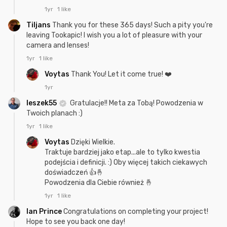
1yr
1 like
Tiljans
Thank you for these 365 days! Such a pity you're
leaving Tookapic! I wish you a lot of pleasure with your
camera and lenses!
1yr
1 like
Voytas
Thank You! Let it come true! ❤️
1yr
leszek55
Gratulacje!! Meta za Tobą! Powodzenia w
Twoich planach :)
1yr
1 like
Voytas
Dzięki Wielkie.
Traktuje bardziej jako etap...ale to tylko kwestia
podejścia i definicji. :) Oby więcej takich ciekawych
doświadczeń 👍🤞
Powodzenia dla Ciebie również 🤞
1yr
1 like
Ian Prince
Congratulations on completing your project!
Hope to see you back one day!