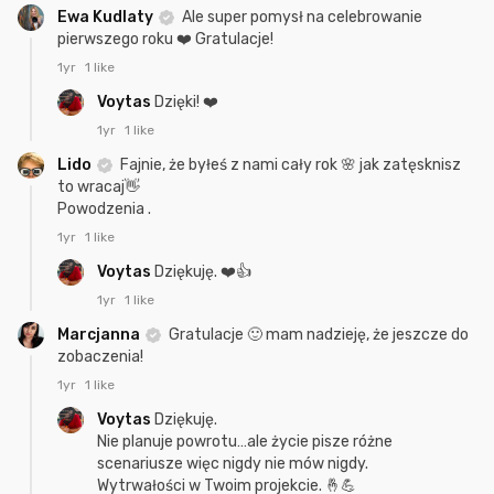
Ewa Kudlaty
Ale super pomysł na celebrowanie
pierwszego roku ❤️ Gratulacje!
1yr
1 like
Voytas
Dzięki! ❤️
1yr
1 like
Lido
Fajnie, że byłeś z nami cały rok 🌸 jak zatęsknisz
to wracaj👋
Powodzenia .
1yr
1 like
Voytas
Dziękuję. ❤️👍
1yr
1 like
Marcjanna
Gratulacje 🙂 mam nadzieję, że jeszcze do
zobaczenia!
1yr
1 like
Voytas
Dziękuję.
Nie planuje powrotu…ale życie pisze różne
scenariusze więc nigdy nie mów nigdy.
Wytrwałości w Twoim projekcie. 🤞💪