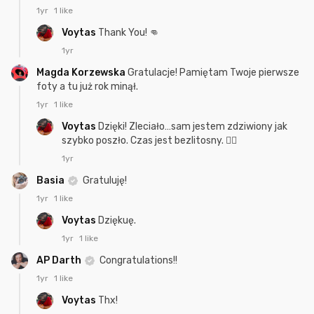
1yr
1 like
Voytas
Thank You! 👊
1yr
Magda Korzewska
Gratulacje! Pamiętam Twoje pierwsze
foty a tu już rok minął.
1yr
1 like
Voytas
Dzięki! Zleciało…sam jestem zdziwiony jak
szybko poszło. Czas jest bezlitosny. 🤷‍♂️
1yr
Basia
Gratuluję!
1yr
1 like
Voytas
Dziękuę.
1yr
1 like
AP Darth
Congratulations!!
1yr
1 like
Voytas
Thx!