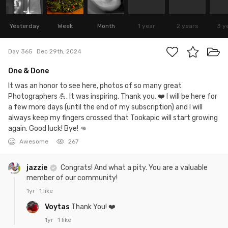
Yesterday
Week
Month
1 year
2 years
3 y
Day 365
Dec 29th, 2024
One & Done
It was an honor to see here, photos of so many great
Photographers 💪. It was inspiring. Thank you. ❤️ I will be here for
a few more days (until the end of my subscription) and I will
always keep my fingers crossed that Tookapic will start growing
again. Good luck! Bye! 👊
Awesome
267
jazzie
Congrats! And what a pity. You are a valuable
member of our community!
1yr
1 like
Voytas
Thank You! ❤️
1yr
1 like