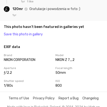
1yr
1 like
120mr
Gratulacje i powodzenia w foto :)
1yr
This photo hasn’t been featured in galleries yet
Save this photo in gallery
EXIF data
Brand
Model
NIKON CORPORATION
NIKON Z 7_2
Aperture
Focal length
ƒ/2.2
50mm
Shutter speed
ISO
1/80s
800
Terms of Use
Privacy Policy
Report a Bug
Changelog