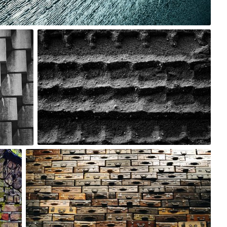
0
Michael Gatton
#413
2
Maciu Paczy
#70