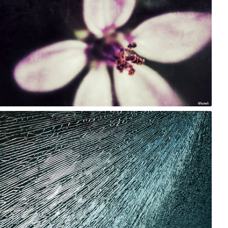
jazzie
#526